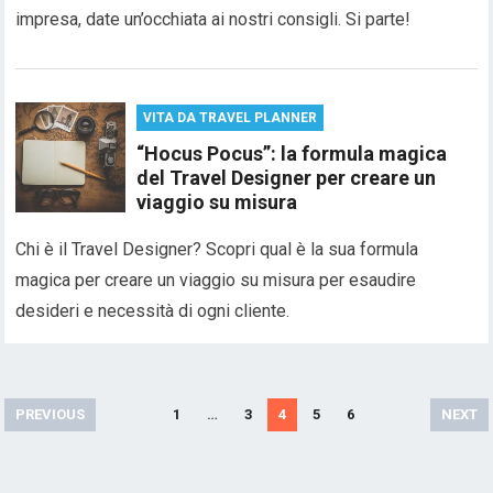
impresa, date un’occhiata ai nostri consigli. Si parte!
VITA DA TRAVEL PLANNER
“Hocus Pocus”: la formula magica
del Travel Designer per creare un
viaggio su misura
Chi è il Travel Designer? Scopri qual è la sua formula
magica per creare un viaggio su misura per esaudire
desideri e necessità di ogni cliente.
Paginazione
PREVIOUS
1
…
3
4
5
6
NEXT
degli
articoli