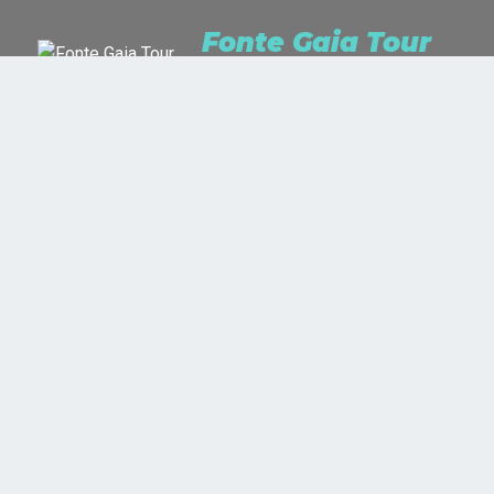
Fonte Gaia Tour
Siamo Travel Lusters per passione e
Travel Planner per professione.
Studiamo, ascoltiamo, sogniamo e ci meravigliamo. Ci piace
ammirare il mondo come un’opera d’arte e dipingerlo con i
colori che ci indicherai!
+39 335 343 774
+39 0577 890 587
FONTE GAIA TOUR -
TRAVEL BLOG
- Sede legale: Viale Achille Sclavo
15/A, 53100 Siena (SI) - Sede operativa: Via Aldobrandino da Siena
3/A, 53100 Siena (SI)