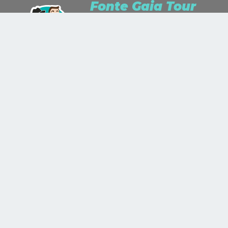
Fonte Gaia Tour
Siamo Travel Lusters per passione e
Travel Planner per professione.
Studiamo, ascoltiamo, sogniamo e ci
meravigliamo. Ci piace ammirare il
mondo come un’opera d’arte e
dipingerlo con i colori che ci indicherai!
+39 335 343 774
+39 0577 890 587
FONTE GAIA TOUR -
TRAVEL BLOG
- Sede legale: Viale Achille Sclavo
15/A, 53100 Siena (SI) - Sede operativa: Via Aldobrandino da Siena
3/A, 53100 Siena (SI)