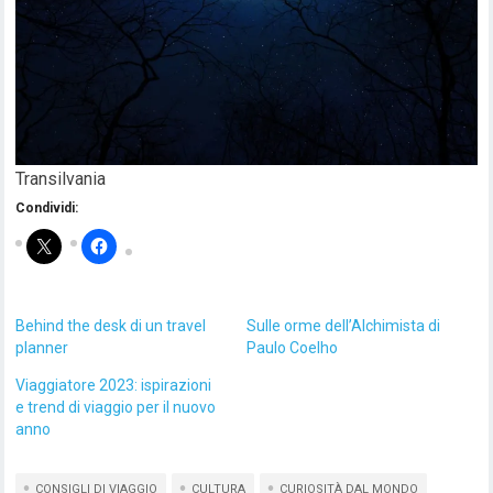
Transilvania
Condividi:
Behind the desk di un travel
Sulle orme dell’Alchimista di
planner
Paulo Coelho
Viaggiatore 2023: ispirazioni
e trend di viaggio per il nuovo
anno
CONSIGLI DI VIAGGIO
CULTURA
CURIOSITÀ DAL MONDO