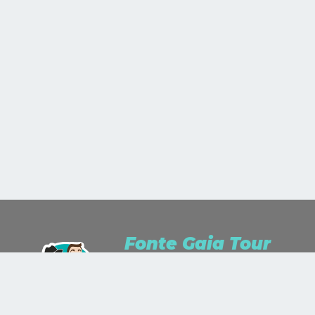
Fonte Gaia Tour
Siamo Travel Lusters per passione e
Travel Planner per professione.
Studiamo, ascoltiamo, sogniamo e ci