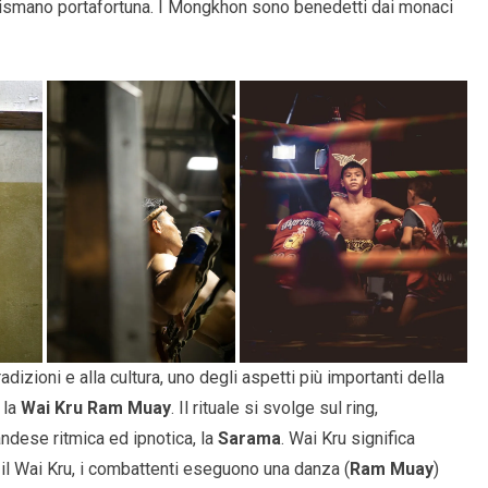
lismano portafortuna. I Mongkhon sono benedetti dai monaci
izioni e alla cultura, uno degli aspetti più importanti della
 la
Wai Kru Ram Muay
. Il rituale si svolge sul ring,
ndese ritmica ed ipnotica, la
Sarama
. Wai Kru significa
 il Wai Kru, i combattenti eseguono una danza (
Ram Muay
)